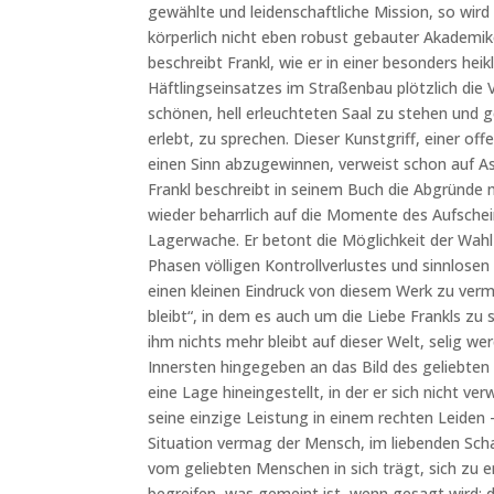
gewählte und leidenschaftliche Mission, so wird 
körperlich nicht eben robust gebauter Akademik
beschreibt Frankl, wie er in einer besonders he
Häftlingseinsatzes im Straßenbau plötzlich die 
schönen, hell erleuchteten Saal zu stehen und 
erlebt, zu sprechen. Dieser Kunstgriff, einer of
einen Sinn abzugewinnen, verweist schon auf As
Frankl beschreibt in seinem Buch die Abgründe 
wieder beharrlich auf die Momente des Aufschei
Lagerwache. Er betont die Möglichkeit der Wahl 
Phasen völligen Kontrollverlustes und sinnlosen
einen kleinen Eindruck von diesem Werk zu vermi
bleibt“, in dem es auch um die Liebe Frankls zu 
ihm nichts mehr bleibt auf dieser Welt, selig we
Innersten hingegeben an das Bild des geliebten 
eine Lage hineingestellt, in der er sich nicht verw
seine einzige Leistung in einem rechten Leiden 
Situation vermag der Mensch, im liebenden Scha
vom geliebten Menschen in sich trägt, sich zu e
begreifen, was gemeint ist, wenn gesagt wird: d