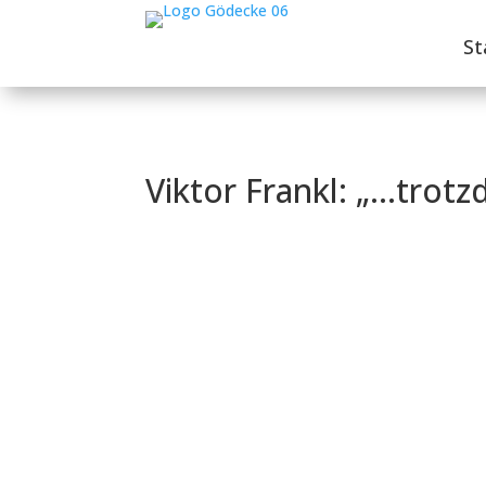
St
Viktor Frankl: „…trot