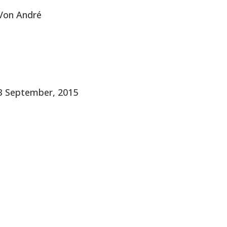
Von
André
3 September, 2015