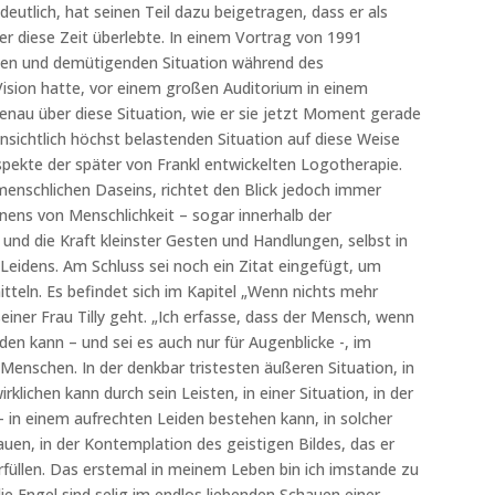
deutlich, hat seinen Teil dazu beigetragen, dass er als
er diese Zeit überlebte. In einem Vortrag von 1991
iklen und demütigenden Situation während des
Vision hatte, vor einem großen Auditorium in einem
genau über diese Situation, wie er sie jetzt Moment gerade
fensichtlich höchst belastenden Situation auf diese Weise
pekte der später von Frankl entwickelten Logotherapie.
menschlichen Daseins, richtet den Blick jedoch immer
nens von Menschlichkeit – sogar innerhalb der
und die Kraft kleinster Gesten und Handlungen, selbst in
 Leidens. Am Schluss sei noch ein Zitat eingefügt, um
tteln. Es befindet sich im Kapitel „Wenn nichts mehr
seiner Frau Tilly geht. „Ich erfasse, dass der Mensch, wenn
rden kann – und sei es auch nur für Augenblicke -, im
Menschen. In der denkbar tristesten äußeren Situation, in
irklichen kann durch sein Leisten, in einer Situation, in der
– in einem aufrechten Leiden bestehen kann, in solcher
uen, in der Kontemplation des geistigen Bildes, das er
rfüllen. Das erstemal in meinem Leben bin ich imstande zu
ie Engel sind selig im endlos liebenden Schauen einer