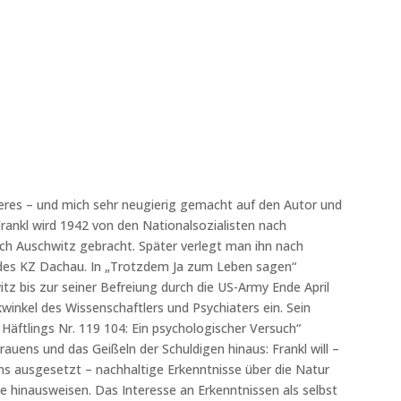
eres – und mich sehr neugierig gemacht auf den Autor und
Frankl wird 1942 von den Nationalsozialisten nach
ch Auschwitz gebracht. Später verlegt man ihn nach
r des KZ Dachau. In „Trotzdem Ja zum Leben sagen“
itz bis zur seiner Befreiung durch die US-Army Ende April
inkel des Wissenschaftlers und Psychiaters ein. Sein
s Häftlings Nr. 119 104: Ein psychologischer Versuch“
auens und das Geißeln der Schuldigen hinaus: Frankl will –
s ausgesetzt – nachhaltige Erkenntnisse über die Natur
 hinausweisen. Das Interesse an Erkenntnissen als selbst